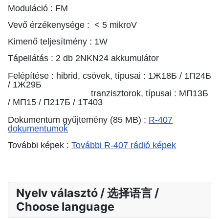
Moduláció : FM
Vevő érzékenysége : < 5 mikroV
Kimenő teljesítmény : 1W
Tápellátás : 2 db
2NKN24
akkumulátor
Felépítése : hibrid, csövek, típusai : 1Ж18Б / 1П24Б
/ 1Ж29Б
tranzisztorok, típusai : МП13Б
/ МП15 / П217Б / 1T403
Dokumentum gyűjtemény (85 MB) :
R-407
dokumentumok
További képek :
További R-407 rádió képek
Nyelv választó / 选择语言 /
Choose language