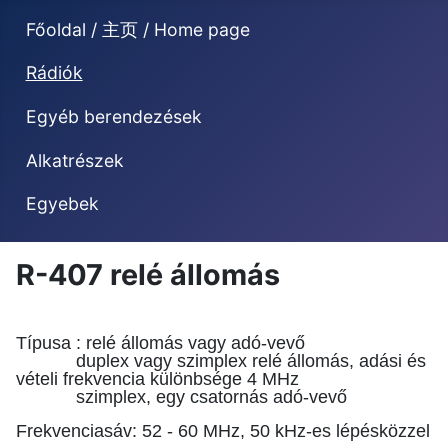
Főoldal / 主页 / Home page
Rádiók
Egyéb berendezések
Alkatrészek
Egyebek
R-407 relé állomás
Típusa : relé állomás vagy adó-vevő
duplex vagy szimplex relé állomás, adási és
vételi frekvencia különbsége 4 MHz
szimplex, egy csatornás adó-vevő
Frekvenciasáv: 52 - 60 MHz, 50 kHz-es lépésközzel