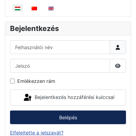
Válasszon nyelvet
Bejelentkezés
Felhasználói név
Jelszó
Jelszó 
Emlékezzen rám
Bejelentkezés hozzáférési kulccsal
Belépés
Elfelejtette a jelszavát?